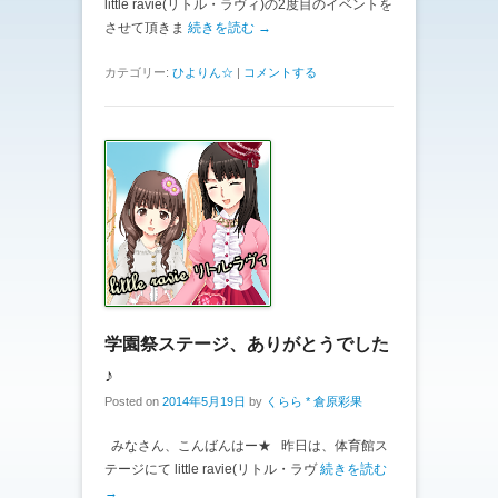
little ravie(リトル・ラヴィ)の2度目のイベントを
させて頂きま
続きを読む →
カテゴリー:
ひよりん☆
|
コメントする
学園祭ステージ、ありがとうでした
♪
Posted on
2014年5月19日
by
くらら * 倉原彩果
みなさん、こんばんはー★ 昨日は、体育館ス
テージにて little ravie(リトル・ラヴ
続きを読む
→