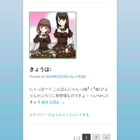
きょうは♪
Posted on
2014年5月10日
by
c72181
にゃっほー☆ こんばんにゃんっ(◍╹ｘ╹◍) ひよ
りんがぶろぐに初登場なのですよ～ヽ(｡>ω<｡)ﾉ
きょう
続きを読む →
カテゴリー:
ひよりん☆
|
コメントする
投稿ナビゲーション
1
2
»
1 / 2