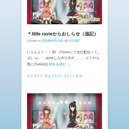
＊little ravieからおしらせ（追記）
Posted on
2014年6月14日
by
c72181
にゃんとー！！ 朝、iTunesにて先行配信って_
〆(・ω・｀ )ｶｷｶｷしたのですが……… どうやら
既にiTunes以
続きを読む →
カテゴリー:
ひよりん☆
|
コメントする