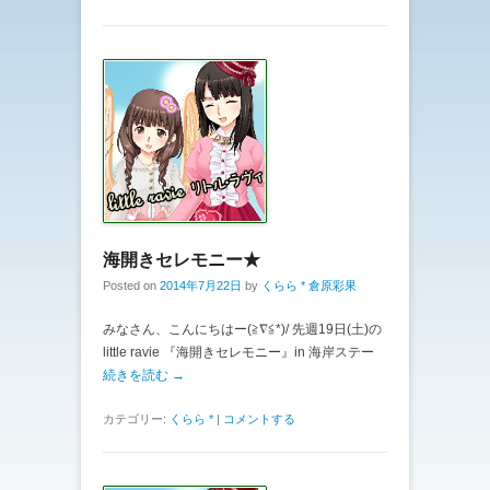
海開きセレモニー★
Posted on
2014年7月22日
by
くらら * 倉原彩果
みなさん、こんにちはー(≧∇≦*)/ 先週19日(土)の
little ravie 『海開きセレモニー』in 海岸ステー
続きを読む →
カテゴリー:
くらら *
|
コメントする