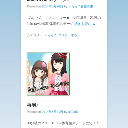
Posted on
2014年5月26日
by
くらら * 倉原彩果
みなさん、こんにちはー★ 今月18日、21日の
little ravie出演 体育館ステージ
続きを読む →
カテゴリー:
くらら *
|
コメントする
再演♪
Posted on
2014年5月21日
by
c72181
30分後の２１：００～体育館ステージにて！！