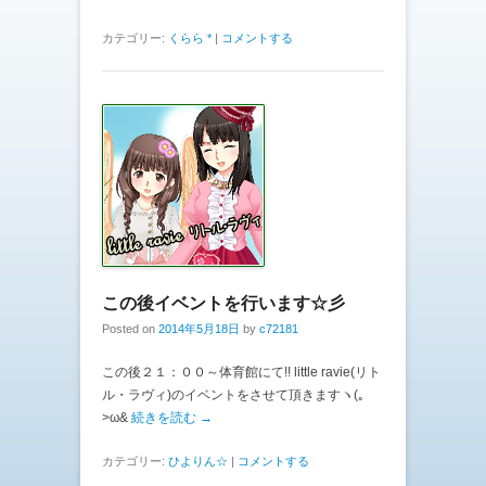
カテゴリー:
くらら *
|
コメントする
この後イベントを行います☆彡
Posted on
2014年5月18日
by
c72181
この後２１：００～体育館にて!! little ravie(リト
ル・ラヴィ)のイベントをさせて頂きますヽ(｡
>ω&
続きを読む →
カテゴリー:
ひよりん☆
|
コメントする