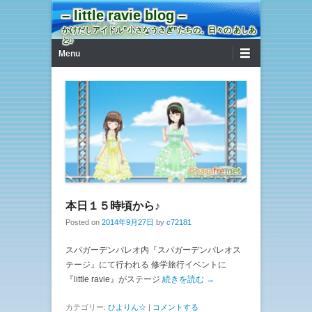
– little ravie blog –
かけだしアイドル”小さなうさぎ”たちの、日々の あしあ
と♪
第1メニュー
コンテンツへ移動
Menu
本日１５時頃から♪
Posted on
2014年9月27日
by
c72181
スパガーデンパレオ内『スパガーデンパレオス
テージ』にて行われる 修学旅行イベントに
『little ravie』がステージ
続きを読む →
カテゴリー:
ひよりん☆
|
コメントする