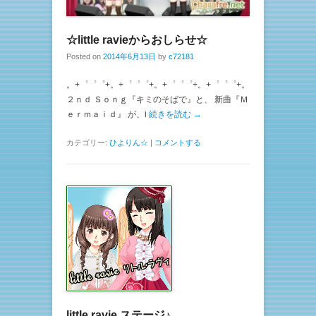
☆little ravieからおしらせ☆
Posted on
2014年6月13日
by
c72181
。+゜゜゜+。+゜゜゜+。+゜゜゜+。+゜゜゜+。
２ｎｄ Ｓｏｎｇ『キミのそばで』と、 新曲『Ｍ
ｅｒｍａｉｄ』 が、i
続きを読む →
カテゴリー:
ひよりん☆
|
コメントする
little ravie ステージ♪