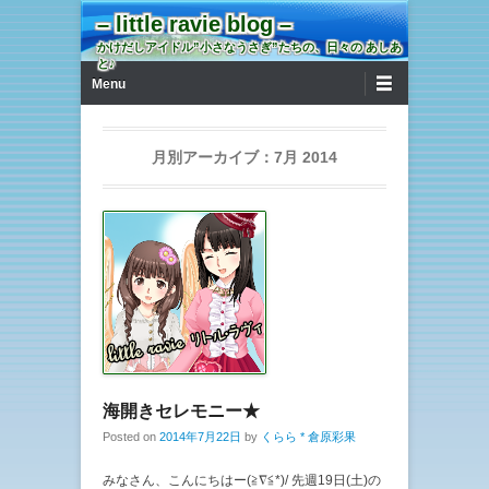
– little ravie blog –
かけだしアイドル”小さなうさぎ”たちの、日々の あしあ
と♪
第1メニュー
コンテンツへ移動
Menu
月別アーカイブ：
7月 2014
海開きセレモニー★
Posted on
2014年7月22日
by
くらら * 倉原彩果
みなさん、こんにちはー(≧∇≦*)/ 先週19日(土)の