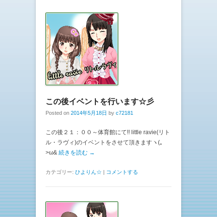
この後イベントを行います☆彡
Posted on
2014年5月18日
by
c72181
この後２１：００～体育館にて!! little ravie(リト
ル・ラヴィ)のイベントをさせて頂きますヽ(｡
>ω&
続きを読む →
カテゴリー:
ひよりん☆
|
コメントする