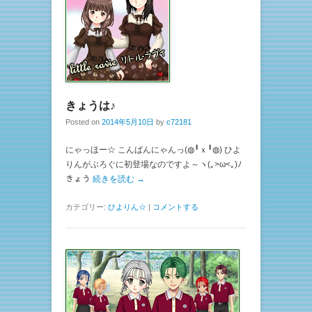
きょうは♪
Posted on
2014年5月10日
by
c72181
にゃっほー☆ こんばんにゃんっ(◍╹ｘ╹◍) ひよ
りんがぶろぐに初登場なのですよ～ヽ(｡>ω<｡)ﾉ
きょう
続きを読む →
カテゴリー:
ひよりん☆
|
コメントする