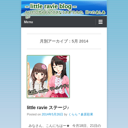
– little ravie blog –
かけだしアイドル”小さなうさぎ”たちの、日々の あしあ
と♪
第1メニュー
コンテンツへ移動
Menu
月別アーカイブ：
5月 2014
little ravie ステージ♪
Posted on
2014年5月26日
by
くらら * 倉原彩果
みなさん、こんにちはー★ 今月18日、21日の