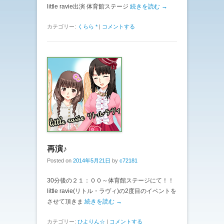
little ravie出演 体育館ステージ
続きを読む →
カテゴリー:
くらら *
|
コメントする
再演♪
Posted on
2014年5月21日
by
c72181
30分後の２１：００～体育館ステージにて！！
little ravie(リトル・ラヴィ)の2度目のイベントを
させて頂きま
続きを読む →
カテゴリー:
ひよりん☆
|
コメントする