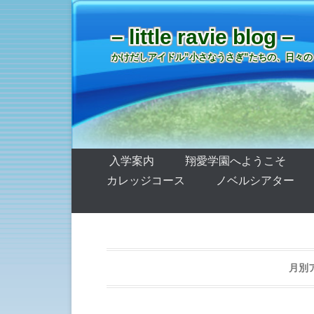
– little ravie blog –
かけだしアイドル”小さなうさぎ”たちの、日々の
第1メニュー
コンテンツへ移動
入学案内
翔愛学園へようこそ
カレッジコース
ノベルシアター
月別