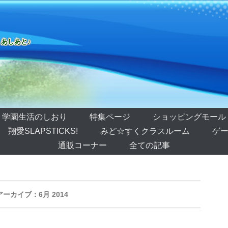
 あしあと♪
学園生活のしおり
特集ページ
ショッピングモール
翔愛SLAPSTICKS!
みど☆すくクラスルーム
ゲー
通販コーナー
全ての記事
アーカイブ：
6月 2014