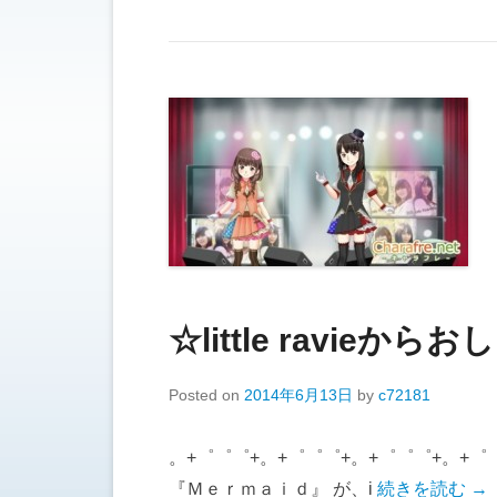
☆little ravieから
Posted on
2014年6月13日
by
c72181
。+゜゜゜+。+゜゜゜+。+゜゜゜+。+゜
『Ｍｅｒｍａｉｄ』 が、i
続きを読む →