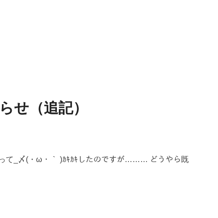
らおしらせ（追記）
って_〆(・ω・｀ )ｶｷｶｷしたのですが……… どうやら既