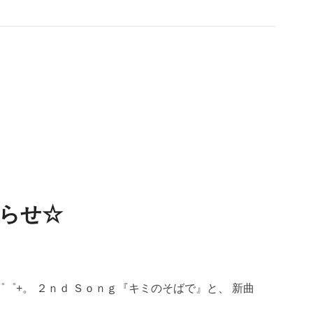
おしらせ☆
゜゜+。 ２ｎｄ Ｓｏｎｇ『キミのそばで』と、 新曲